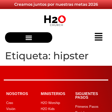
Creamos juntos por nuestras metas 2026
Etiqueta:
hipster
NOSOTROS
MINISTERIOS
SIGUIENTES
PASOS
Creo
H2O Worship
Primeros Pasos
Visión
H2O Kids