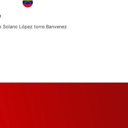
e
co Solano López torre Banvenez