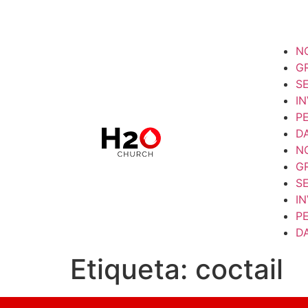
N
G
S
I
P
D
N
G
S
I
P
D
Etiqueta:
coctail