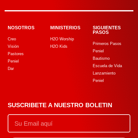
NOSOTROS
MINISTERIOS
SIGUIENTES
PASOS
Creo
H2O Worship
Primeros Pasos
Visión
H2O Kids
Peniel
Pastores
Bautismo
Peniel
Escuela de Vida
Dar
Lanzamiento
Peniel
SUSCRIBETE A NUESTRO BOLETIN