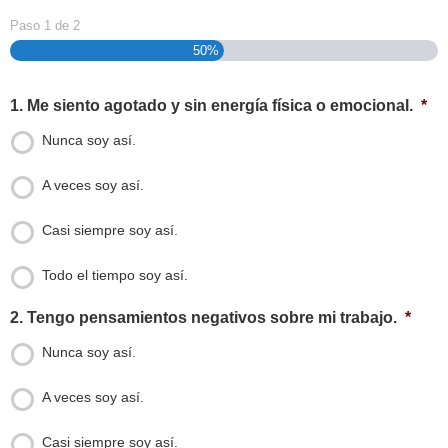
Paso
1
de
2
50%
1. Me siento agotado y sin energía física o emocional.
*
Nunca soy así.
A veces soy así.
Casi siempre soy así.
Todo el tiempo soy así.
2. Tengo pensamientos negativos sobre mi trabajo.
*
Nunca soy así.
A veces soy así.
Casi siempre soy así.