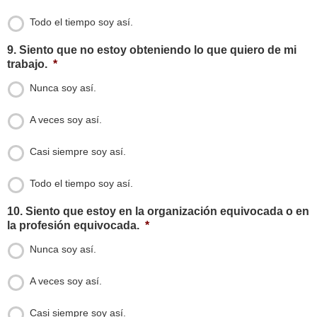
Todo el tiempo soy así.
9. Siento que no estoy obteniendo lo que quiero de mi
trabajo.
*
Nunca soy así.
A veces soy así.
Casi siempre soy así.
Todo el tiempo soy así.
10. Siento que estoy en la organización equivocada o en
la profesión equivocada.
*
Nunca soy así.
A veces soy así.
Casi siempre soy así.