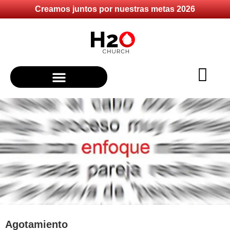
Creamos juntos por nuestras metas 2026
Agotamiento