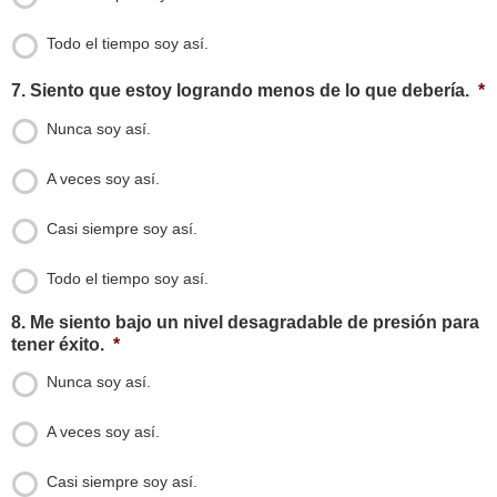
Todo el tiempo soy así.
7. Siento que estoy logrando menos de lo que debería.
*
Nunca soy así.
A veces soy así.
Casi siempre soy así.
Todo el tiempo soy así.
8. Me siento bajo un nivel desagradable de presión para
tener éxito.
*
Nunca soy así.
A veces soy así.
Casi siempre soy así.