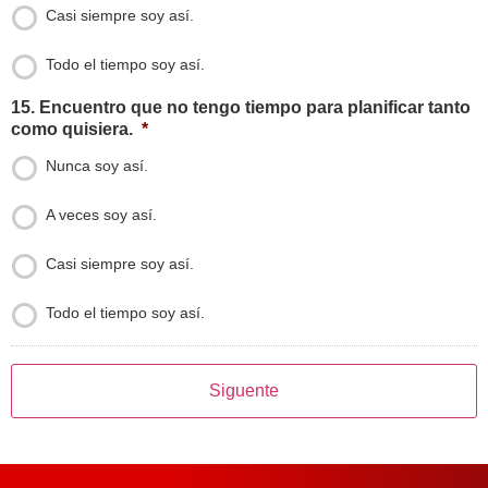
Casi siempre soy así.
Todo el tiempo soy así.
15. Encuentro que no tengo tiempo para planificar tanto
como quisiera.
*
Nunca soy así.
A veces soy así.
Casi siempre soy así.
Todo el tiempo soy así.